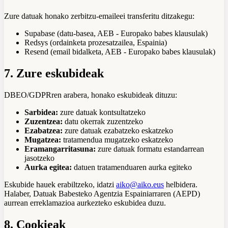
Zure datuak honako zerbitzu-emaileei transferitu ditzakegu:
Supabase (datu-basea, AEB - Europako babes klausulak)
Redsys (ordainketa prozesatzailea, Espainia)
Resend (email bidalketa, AEB - Europako babes klausulak)
7. Zure eskubideak
DBEO/GDPRren arabera, honako eskubideak dituzu:
Sarbidea:
zure datuak kontsultatzeko
Zuzentzea:
datu okerrak zuzentzeko
Ezabatzea:
zure datuak ezabatzeko eskatzeko
Mugatzea:
tratamendua mugatzeko eskatzeko
Eramangarritasuna:
zure datuak formatu estandarrean
jasotzeko
Aurka egitea:
datuen tratamenduaren aurka egiteko
Eskubide hauek erabiltzeko, idatzi
aiko@aiko.eus
helbidera.
Halaber, Datuak Babesteko Agentzia Espainiarraren (AEPD)
aurrean erreklamazioa aurkezteko eskubidea duzu.
8. Cookieak