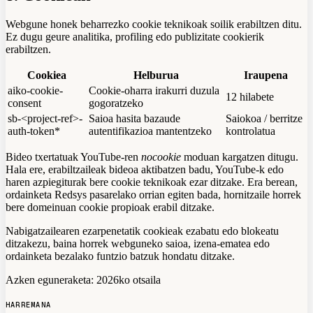
Webgune honek beharrezko cookie teknikoak soilik erabiltzen ditu.
Ez dugu geure analitika, profiling edo publizitate cookierik
erabiltzen.
Cookiea
Helburua
Iraupena
aiko-cookie-
Cookie-oharra irakurri duzula
12 hilabete
consent
gogoratzeko
sb-<project-ref>-
Saioa hasita bazaude
Saiokoa / berritze
auth-token*
autentifikazioa mantentzeko
kontrolatua
Bideo txertatuak YouTube-ren
nocookie
moduan kargatzen ditugu.
Hala ere, erabiltzaileak bideoa aktibatzen badu, YouTube-k edo
haren azpiegiturak bere cookie teknikoak ezar ditzake. Era berean,
ordainketa Redsys pasarelako orrian egiten bada, hornitzaile horrek
bere domeinuan cookie propioak erabil ditzake.
Nabigatzailearen ezarpenetatik cookieak ezabatu edo blokeatu
ditzakezu, baina horrek webguneko saioa, izena-ematea edo
ordainketa bezalako funtzio batzuk hondatu ditzake.
Azken eguneraketa: 2026ko otsaila
HARREMANA