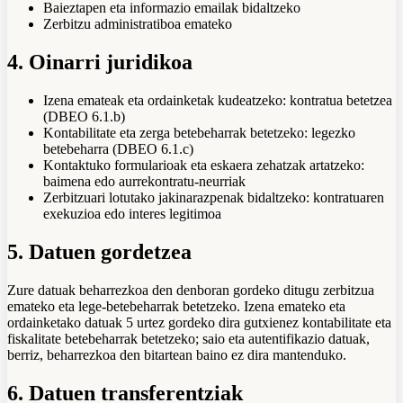
Baieztapen eta informazio emailak bidaltzeko
Zerbitzu administratiboa emateko
4. Oinarri juridikoa
Izena emateak eta ordainketak kudeatzeko: kontratua betetzea
(DBEO 6.1.b)
Kontabilitate eta zerga betebeharrak betetzeko: legezko
betebeharra (DBEO 6.1.c)
Kontaktuko formularioak eta eskaera zehatzak artatzeko:
baimena edo aurrekontratu-neurriak
Zerbitzuari lotutako jakinarazpenak bidaltzeko: kontratuaren
exekuzioa edo interes legitimoa
5. Datuen gordetzea
Zure datuak beharrezkoa den denboran gordeko ditugu zerbitzua
emateko eta lege-betebeharrak betetzeko. Izena emateko eta
ordainketako datuak 5 urtez gordeko dira gutxienez kontabilitate eta
fiskalitate betebeharrak betetzeko; saio eta autentifikazio datuak,
berriz, beharrezkoa den bitartean baino ez dira mantenduko.
6. Datuen transferentziak