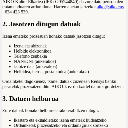
AIKO Kultur Elkartea (IFK: G95544840) da zure datu pertsonalen
tratamenduaren arduraduna. Harremanetan jartzeko:
aiko@aiko.eus
· 634 423 539.
2. Jasotzen ditugun datuak
Izena emateko prozesuan honako datuak jasotzen ditugu:
Izena eta abizenak
Helbide elektronikoa
Telefono zenbakia
NAN/DNI (aukerakoa)
Jaiotze data (aukerakoa)
Helbidea, herria, posta kodea (aukerakoa)
Ordainketei dagokienez, txartel datuak zuzenean Redsys banku-
pasarelak prozesatzen ditu. AIKO-k ez du txartel daturik gordetzen.
3. Datuen helburua
Zure datuak honako helburuetarako erabiltzen ditugu:
Ikastaro eta ekitaldietako izena emateak kudeatzeko
Ordainketak prozesatzeko eta ordainagiriak sortzeko