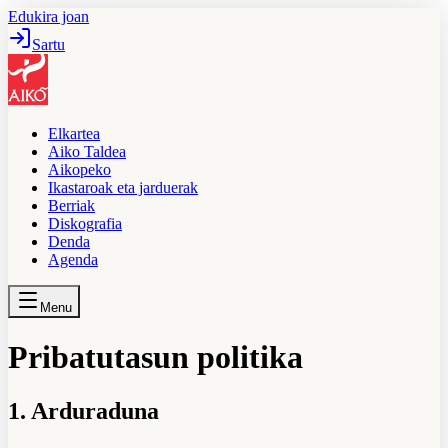
Edukira joan
Sartu
Elkartea
Aiko Taldea
Aikopeko
Ikastaroak eta jarduerak
Berriak
Diskografia
Denda
Agenda
Menu
Pribatutasun politika
1. Arduraduna