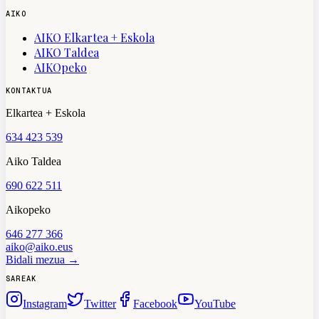
AIKO
AIKO Elkartea + Eskola
AIKO Taldea
AIKOpeko
KONTAKTUA
Elkartea + Eskola
634 423 539
Aiko Taldea
690 622 511
Aikopeko
646 277 366
aiko@aiko.eus
Bidali mezua →
SAREAK
Instagram
Twitter
Facebook
YouTube