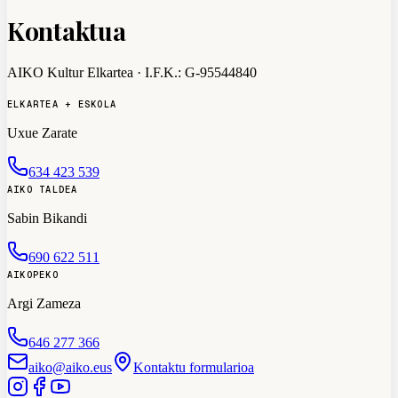
Kontaktua
AIKO Kultur Elkartea
· I.F.K.:
G-95544840
ELKARTEA + ESKOLA
Uxue Zarate
634 423 539
AIKO TALDEA
Sabin Bikandi
690 622 511
AIKOPEKO
Argi Zameza
646 277 366
aiko@aiko.eus
Kontaktu formularioa